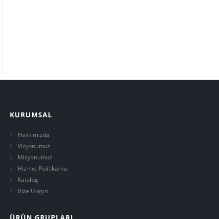
KURUMSAL
Hakkımızda
Vizyonumuz
Misyonumuz
Hizmet Politikamız
Katalog
Bize Ulaşın
ÜRÜN GRUPLARI